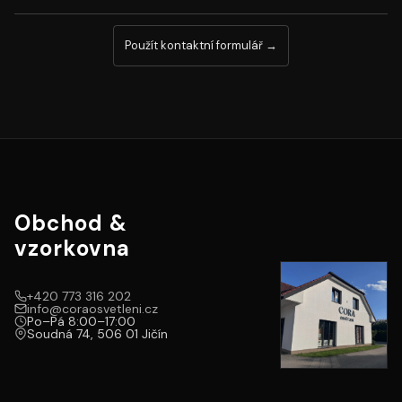
Použít kontaktní formulář →
Obchod &
vzorkovna
+420 773 316 202
info@coraosvetleni.cz
Po–Pá 8:00–17:00
Soudná 74
,
506 01
Jičín