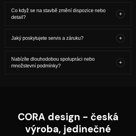
Montáž zajišťujeme přímo, případně ve spolupráci s ověřenými
instalačními firmami. Součástí je technická podpora, autorský
Co když se na stavbě změní dispozice nebo
+
dozor a řešení detailů na místě.
detail?
Na změny v průběhu realizace jsme zvyklí. Umíme upravit
svítidla, navrhnout alternativy nebo řešení přizpůsobit
+
Jaký poskytujete servis a záruku?
skutečným podmínkám stavby.
Zajišťujeme záruční i pozáruční servis, úpravy a repase svítidel,
často i u produktů jiných výrobců. Záruky řešíme
Nabízíte dlouhodobou spolupráci nebo
+
transparentně podle konkrétního řešení.
množstevní podmínky?
Ano. S architekty a studii spolupracujeme dlouhodobě,
nabízíme partnerské podmínky, množstevní ceny a flexibilní
model spolupráce napříč projekty.
CORA design - česká
výroba, jedinečné