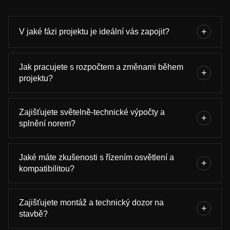
+
V jaké fázi projektu je ideální vás zapojit?
Ideálně co nejdříve, už ve fázi studie. Dokážeme se ale
efektivně zapojit i do rozpracovaného projektu nebo převzít
Jak pracujete s rozpočtem a změnami během
+
hotový návrh a připravit ho k realizaci.
projektu?
Rozpočet bereme jako součást návrhu. Navrhujeme varianty,
optimalizujeme řešení a reagujeme na změny rychle a bez
Zajišťujete světelně-technické výpočty a
+
zbytečných průtahů.
splnění norem?
Ano. Zpracováváme výpočty osvětlenosti, UGR a návrhy v
souladu s platnými normami. Výpočty používáme jako nástroj
Jaké máte zkušenosti s řízením osvětlení a
+
pro kvalitní návrh, ne jen formální podklad.
kompatibilitou?
Pracujeme se systémy DALI, Loxone, Tuya a dalšími.
Zaměřujeme se na kompatibilitu driverů, stmívání a
Zajišťujete montáž a technický dozor na
+
dlouhodobě spolehlivou funkčnost v reálném provozu.
stavbě?