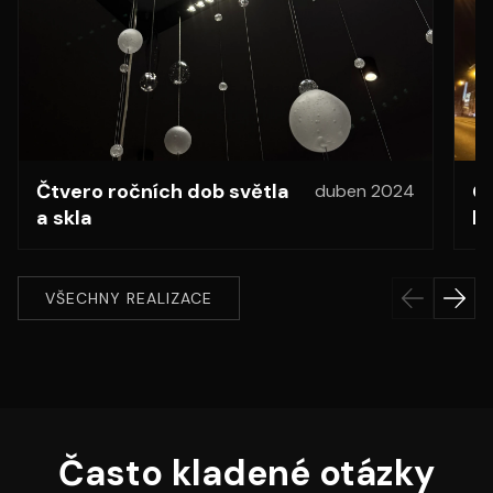
Čtvero ročních dob světla
Gr
duben 2024
a skla
kt
VŠECHNY REALIZACE
Často kladené otázky