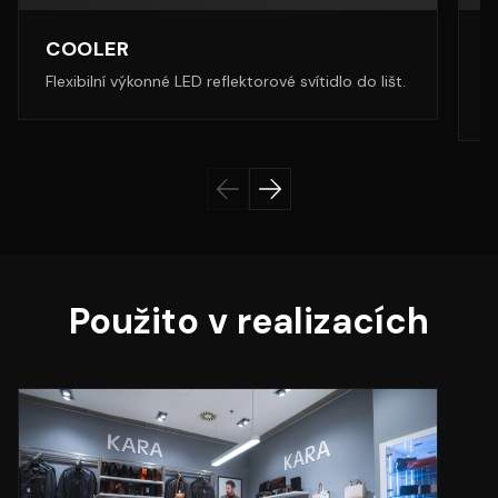
COOLER
Flexibilní výkonné LED reflektorové svítidlo do lišt.
K
s
Použito v realizacích