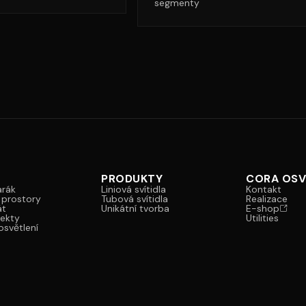
segmenty
PRODUKTY
CORA OSV
arák
Liniová svítidla
Kontakt
 prostory
Tubová svítidla
Realizace
át
Unikátní tvorba
E-shop
tekty
Utilities
světlení