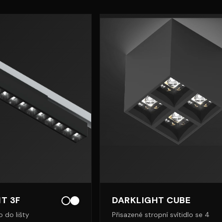
T 3F
DARKLIGHT CUBE
o do lišty
Přisazené stropní svítidlo se 4