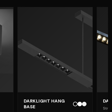
DARKLIGHT HANG
DAR
BASE
Stropn