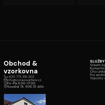
SLUŽBY
Obchod &
Stavím b
Komerční
vzorkovna
Chci unik
Pro archi
+420 773 316 202
Výpočty o
info@coraosvetleni.cz
Po–Pá 8:00–17:00
Soudná 74
,
506 01
Jičín