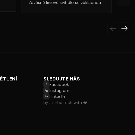
Závěsné liniové svítidlo se základnou
ĚTLENÍ
SLEDUJTE NÁS
Facebook
f
Instagram
ig
LinkedIn
in
by
sterba.tech
with ❤️