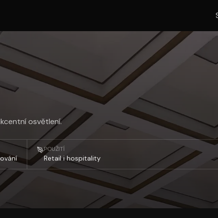
centní osvětlení.
POUŽITÍ
ování
Retail i hospitality